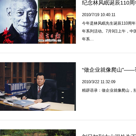
纪念林风眠诞辰110
2010/7/19 10:40:11
今年是林风眠先生诞辰110周
年系列活动。7月9日上午，中
年系…
“做企业就像爬山”—
2010/3/22 11:32:09
精辟语录：做企业就像爬山，