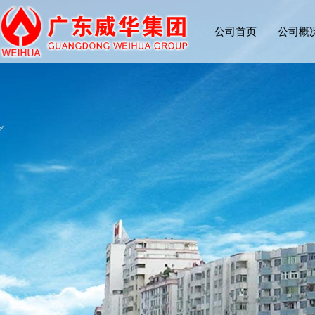
公司首页
公司概