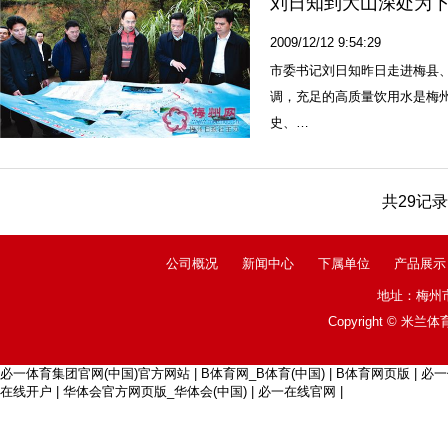
刘日知到大山深处为
2009/12/12 9:54:29
市委书记刘日知昨日走进梅县
调，充足的高质量饮用水是梅
史、…
共29记录
公司概况
新闻中心
下属单位
产品展示
地址：梅州市
Copyright © 
必一体育集团官网(中国)官方网站
|
B体育网_B体育(中国)
|
B体育网页版
|
必一
在线开户
|
华体会官方网页版_华体会(中国)
|
必一在线官网
|