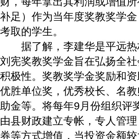
财，每年拿出其利润或增值所
补足）作为当年度奖教奖学金
考取的学生。
据了解，李建华是平远热柘
刘宪奖教奖学金旨在弘扬全社
积极性。奖教奖学金奖励和资
优胜单位奖，优秀校长、名教
助金等。将每年9月份组织评
由县财政建立专帐，专人管理
券等方式增值，当投资金额较