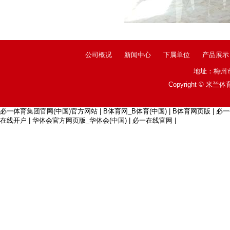
公司概况
新闻中心
下属单位
产品展示
地址：梅州市
Copyright © 
必一体育集团官网(中国)官方网站
|
B体育网_B体育(中国)
|
B体育网页版
|
必一
在线开户
|
华体会官方网页版_华体会(中国)
|
必一在线官网
|