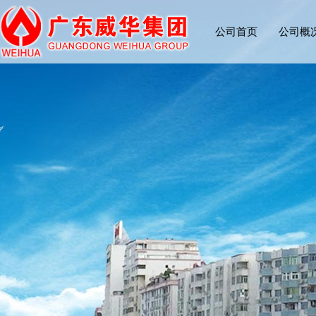
公司首页
公司概