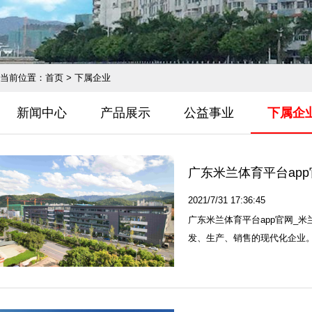
当前位置：
首页
>
下属企业
新闻中心
产品展示
公益事业
下属企
广东米兰体育平台ap
2021/7/31 17:36:45
广东米兰体育平台app官网_
发、生产、销售的现代化企业