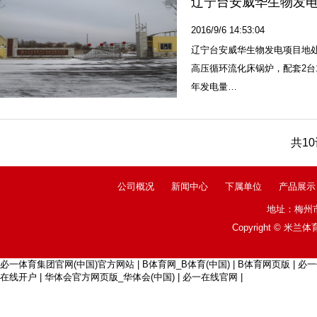
辽宁台安威华生物发
2016/9/6 14:53:04
辽宁台安威华生物发电项目地处
高压循环流化床锅炉，配套2台
年发电量…
共1
公司概况
新闻中心
下属单位
产品展示
地址：梅州市
Copyright © 
必一体育集团官网(中国)官方网站
|
B体育网_B体育(中国)
|
B体育网页版
|
必一
在线开户
|
华体会官方网页版_华体会(中国)
|
必一在线官网
|