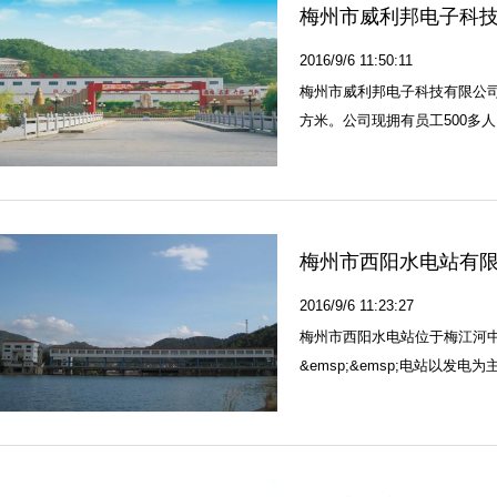
梅州市威利邦电子科
2016/9/6 11:50:11
梅州市威利邦电子科技有限公司位
方米。公司现拥有员工500多
梅州市西阳水电站有
2016/9/6 11:23:27
梅州市西阳水电站位于梅江河中
&emsp;&emsp;电站以发