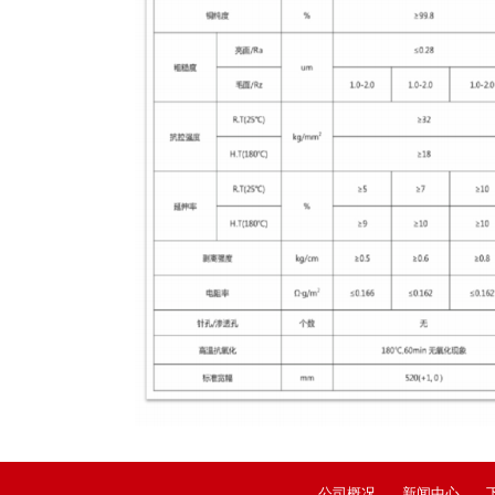
公司概况
新闻中心