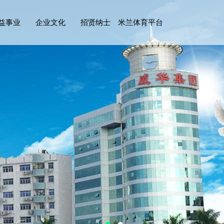
益事业
企业文化
招贤纳士
米兰体育平台
app官网_米
兰体育（中
国）