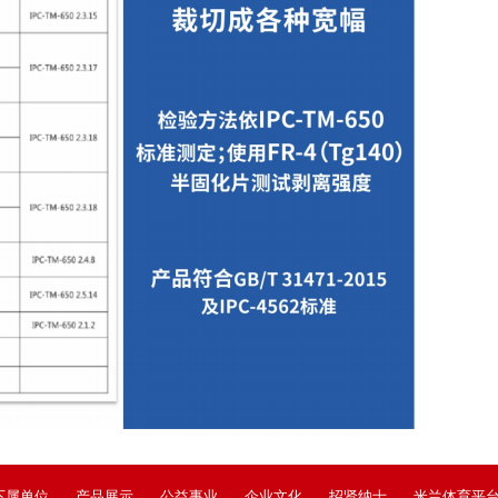
下属单位
产品展示
公益事业
企业文化
招贤纳士
米兰体育平台