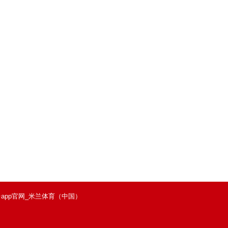
app官网_米兰体育（中国）