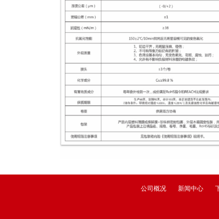
公司概况
新闻中心