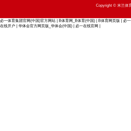
Copyright © 
必一体育集团官网(中国)官方网站
|
B体育网_B体育(中国)
|
B体育网页版
|
必一
在线开户
|
华体会官方网页版_华体会(中国)
|
必一在线官网
|