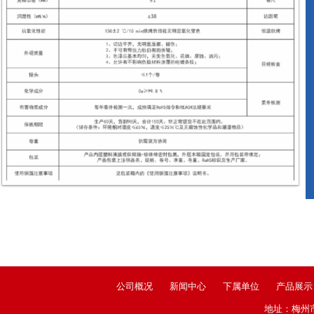
公司概况
新闻中心
下属单位
产品展示
地址：梅州市