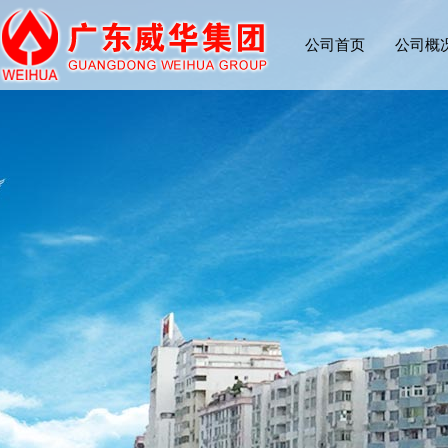
公司首页
公司概