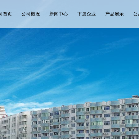
司首页
公司概况
新闻中心
下属企业
产品展示
公