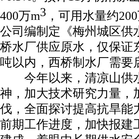
3
400万m
，可用水量约200
公司编制定《梅州城区供
桥水厂供应原水，仅保证东
吨以内，西桥制水厂需要
今年以来，清凉山供水
神，加大技术研究力量，
伐，全面探讨提高抗旱能
前期工作进度，加快报建工