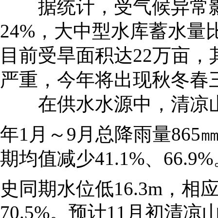
据统计，受气候异常影
24%，大中型水库蓄水量
目前受旱面积达22万亩
严重，今年将出现秋冬春
在供水水源中，清凉山水
年1月～9月总降雨量865㎜
期均值减少41.1%、66.9
史同期水位低16.3m，相应
70.5%。预计11月初清