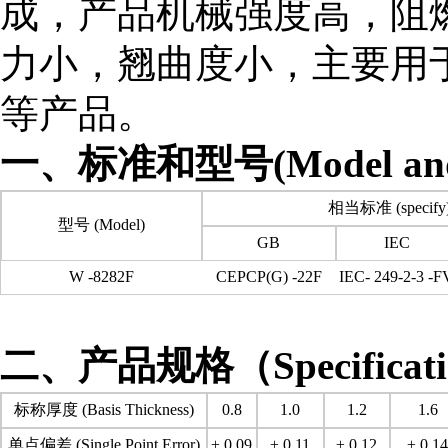
成，产品机械强度高，阻
力小，翘曲度小，主要用
等产品。
一、标准和型号(Model and s
相当标准 (specify
型号 (Model)
GB
IEC
W -8282F
CEPCP(G) -22F
IEC- 249-2-3 -F
二、产品规格（Specificat
标称厚度 (Basis Thickness)
0.8
1.0
1.2
1.6
单点偏差 (Single Point Error)
± 0.09
± 0.11
± 0.12
± 0.1