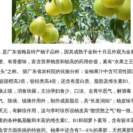
是广东省梅县特产柚子品种，因其成熟于金秋十月且外观为金黄
渣、有香蜜味，富含营养物质和较高的药用价值，素有“水果之王
”之称。 据广东省农科院的化验分析：金柚果汁中含可溶性固形物1
6毫克，较甜橙高2倍，较桔类高4倍，还含有蛋白质、脂肪及维生素B
痰止咳，消食块膈，主治孕妇食少、口淡、去胃中恶气，解酒毒
气、除痰、镇痛作用外，制作成面脂后，具“长发润灿”；柚皮味
甙元，有解痉作用，这与李时珍所说柚皮具“散愤憨之气”相一致
要的各种氨基酸和丰富的维生素C、B1和胡萝卜素等，含有较丰
血管方面疾病的特效药。柚果中还含有7—8％的果胶，天然果胶