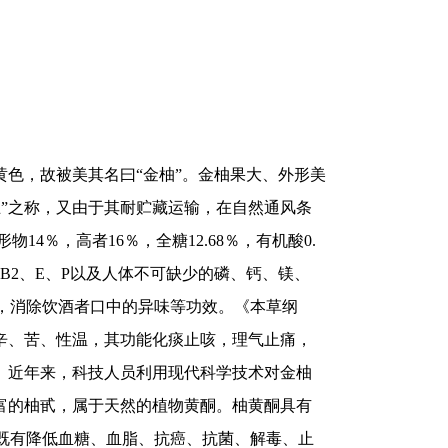
色，故被美其名曰“金柚”。金柚果大、外形美
”之称，又由于其耐贮藏运输，在自然通风条
4％，高者16％，全糖12.68％，有机酸0.
1、B2、E、P以及人体不可缺少的磷、钙、镁、
，消除饮酒者口中的异味等功效。《本草纲
辛、苦、性温，其功能化痰止咳，理气止痛，
。近年来，科技人员利用现代科学技术对金柚
富的柚甙，属于天然的植物黄酮。柚黄酮具有
既有降低血糖、血脂、抗癌、抗菌、解毒、止