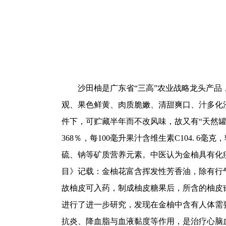
沙田柚是广东省“三高”农业战略龙头产品，
观、果色鲜黄、肉质脆嫩、清甜爽口、汁多化
件下，可贮藏半年而不改风味，故又有“天然罐头
368％，每100毫升果汁含维生素C104. 
硫、钠等矿质营养元素。中医认为金柚具有化
目》记载：金柚花富含挥发性芳香油，除有行
故柚皮可入药，制成柚皮糖果后，所含的柚皮
进行了进一步研究，发现在金柚中含有人体需
抗炎、降血脂与血液黏度等作用，是治疗心脑